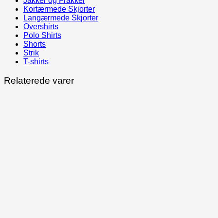
Jakker og Frakker
Kortærmede Skjorter
Langærmede Skjorter
Overshirts
Polo Shirts
Shorts
Strik
T-shirts
Relaterede varer