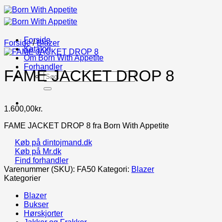
Fortsæt
til
indhold
Forside
Forside
/
Blazer
Katalog
Om Born With Appetite
Forhandler
FAME JACKET DROP 8
Søg
efter:
1.600,00
kr.
FAME JACKET DROP 8 fra Born With Appetite
Køb på dintojmand.dk
Køb på Mr.dk
Find forhandler
Varenummer (SKU):
FA50
Kategori:
Blazer
Kategorier
Blazer
Bukser
Hørskjorter